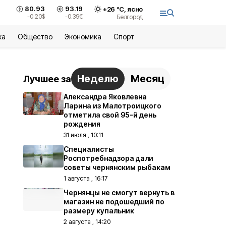
80.93
93.19
+
26
°С,
ясно
-0.20
$
-0.39
€
Белгород
ка
Общество
Экономика
Спорт
Неделю
Месяц
Лучшее за
Александра Яковлевна
Ларина из Малотроицкого
отметила свой 95-й день
рождения
31 июля , 10:11
Специалисты
Роспотребнадзора дали
советы чернянским рыбакам
1 августа , 16:17
Чернянцы не смогут вернуть в
магазин не подошедший по
размеру купальник
2 августа , 14:20