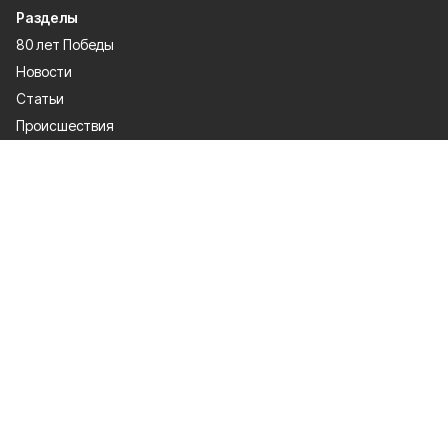
Разделы
80 лет Победы
Новости
Статьи
Происшествия
Газета
Официальные документы
Культура
Политика
Общество
Экономика
Спорт
О проекте
Об издании
Правила использования
Рекламодатели