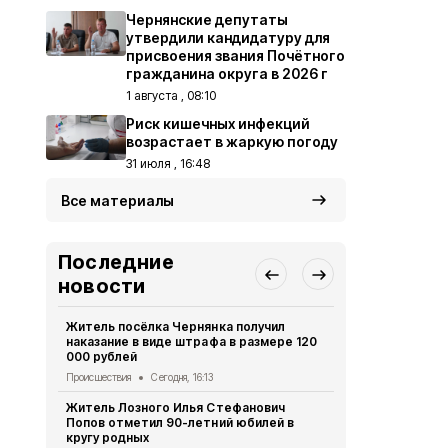
Чернянские депутаты
утвердили кандидатуру для
присвоения звания Почётного
гражданина округа в 2026 г
1 августа , 08:10
Риск кишечных инфекций
возрастает в жаркую погоду
31 июля , 16:48
Все материалы
Последние
новости
Житель посёлка Чернянка получил
Сразу две в
наказание в виде штрафа в размере 120
летию посё
000 рублей
культуры
Происшествия
Сегодня, 16:13
Культура
Сег
Житель Лозного Илья Стефанович
В акционер
Попов отметил 90-летний юбилей в
ведут убор
кругу родных
Экономика
Се