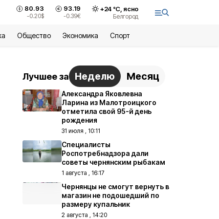
80.93
93.19
+
24
°С,
ясно
-0.20
$
-0.39
€
Белгород
ка
Общество
Экономика
Спорт
Неделю
Месяц
Лучшее за
Александра Яковлевна
Ларина из Малотроицкого
отметила свой 95-й день
рождения
31 июля , 10:11
Специалисты
Роспотребнадзора дали
советы чернянским рыбакам
1 августа , 16:17
Чернянцы не смогут вернуть в
магазин не подошедший по
размеру купальник
2 августа , 14:20