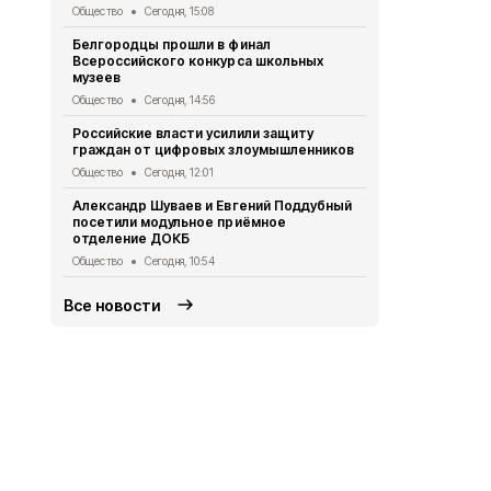
Общество
Сегодня, 15:08
Газета «Пр
Белгородцы прошли в финал
2026 года
Всероссийского конкурса школьных
Газета
Сегод
музеев
Владимир П
Общество
Сегодня, 14:56
Шуваевым к
Российские власти усилили защиту
развития Б
граждан от цифровых злоумышленников
Общество
Вч
Общество
Сегодня, 12:01
Специалист
Александр Шуваев и Евгений Поддубный
защите от 
посетили модульное приёмное
Общество
Вч
отделение ДОКБ
Общество
Сегодня, 10:54
Все новости