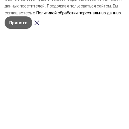
данных посетителей.
Продолжая пользоваться сайтом, Вы
соглашаетесь с
Политикой обработки персональных данных.
Принять
Разделы
80 лет Победы
Новости
Статьи
Происшествия
Газета
Официальные документы
Культура
Политика
Общество
Экономика