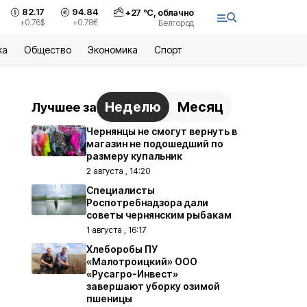
82.17
94.84
+
27
°С,
облачно
+0.76
$
+0.78
€
Белгород
ка
Общество
Экономика
Спорт
Неделю
Месяц
Лучшее за
Чернянцы не смогут вернуть в
магазин не подошедший по
размеру купальник
2 августа , 14:20
Специалисты
Роспотребнадзора дали
советы чернянским рыбакам
1 августа , 16:17
Хлеборобы ПУ
«Малотроицкий» ООО
«Русагро-Инвест»
завершают уборку озимой
пшеницы