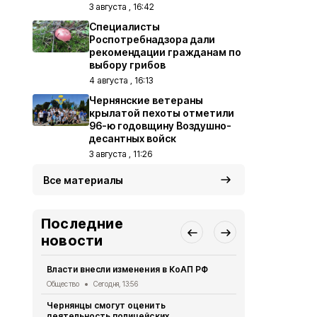
3 августа , 16:42
Специалисты
Роспотребнадзора дали
рекомендации гражданам по
выбору грибов
4 августа , 16:13
Чернянские ветераны
крылатой пехоты отметили
96-ю годовщину Воздушно-
десантных войск
3 августа , 11:26
Все материалы
Последние
новости
Власти внесли изменения в КоАП РФ
Педагоги из
всероссийс
Общество
Сегодня, 13:56
музеев
Чернянцы смогут оценить
Общество
Вч
деятельность полицейских