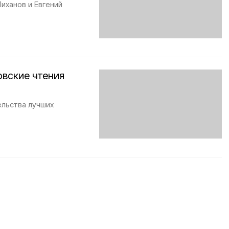
иханов и Евгений
овские чтения
ельства лучших