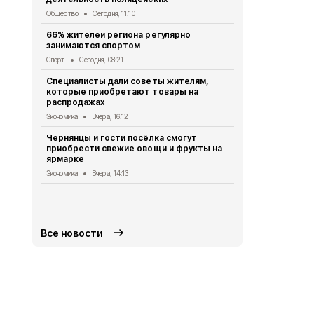
Чернянские
Общество
Сегодня, 11:10
жителям пр
66% жителей региона регулярно
Общество
Вч
занимаются спортом
Власти уст
Спорт
Сегодня, 08:21
подтвержде
нетрудосп
Специалисты дали советы жителям,
которые приобретают товары на
Общество
Вч
распродажах
Житель пос
Экономика
Вчера, 16:12
наказание в
000 рублей
Чернянцы и гости посёлка смогут
приобрести свежие овощи и фрукты на
Происшествия
ярмарке
Житель Лоз
Экономика
Вчера, 14:13
Попов отме
кругу родн
Общество
6 
Все новости