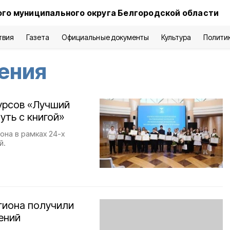
го муниципального округа Белгородской области
твия
Газета
Официальные документы
Культура
Полити
ения
урсов «Лучший
уть с книгой»
она в рамках 24-х
й.
гиона получили
ений