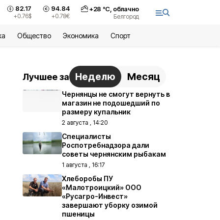
82.17
94.84
+
28
°С,
облачно
+0.76
$
+0.78
€
Белгород
ка
Общество
Экономика
Спорт
Неделю
Месяц
Лучшее за
Чернянцы не смогут вернуть в
магазин не подошедший по
размеру купальник
2 августа , 14:20
Специалисты
Роспотребнадзора дали
советы чернянским рыбакам
1 августа , 16:17
Хлеборобы ПУ
«Малотроицкий» ООО
«Русагро-Инвест»
завершают уборку озимой
пшеницы