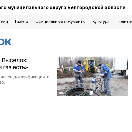
го муниципального округа Белгородской области
твия
Газета
Официальные документы
Культура
Полити
ок
й Выселок:
 газ есть»
илась догазификация, и
во.