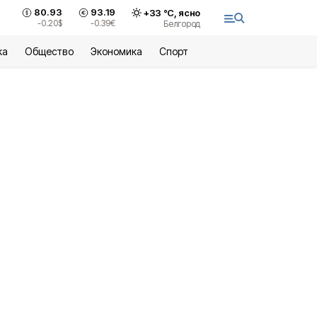
80.93
93.19
+
33
°С,
ясно
-0.20
$
-0.39
€
Белгород
ка
Общество
Экономика
Спорт