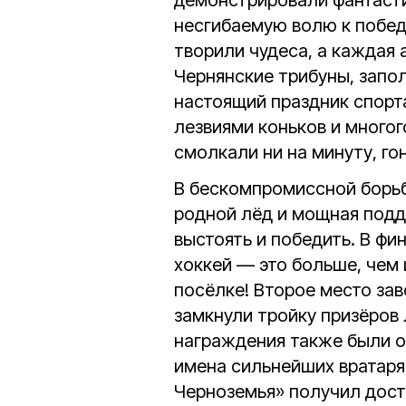
демонстрировали фантасти
несгибаемую волю к победе
творили чудеса, а каждая 
Чернянские трибуны, запол
настоящий праздник спорт
лезвиями коньков и многог
смолкали ни на минуту, гон
В бескомпромиссной борьб
родной лёд и мощная под
выстоять и победить. В фи
хоккей — это больше, чем 
посёлке! Второе место зав
замкнули тройку призёров
награждения также были о
имена сильнейших вратаря
Черноземья» получил дост