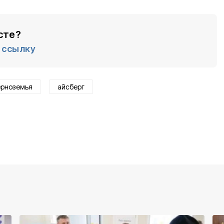
сте?
ссылку
ерноземья
айсберг