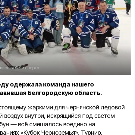
авления ФК и спорта
еду одержала команда нашего
тавившая Белгородскую область.
стоящему жаркими для чернянской ледовой
й воздух внутри, искрящийся под светом
ибун — всё смешалось воедино на
аниях «Кубок Черноземья». Турнир,