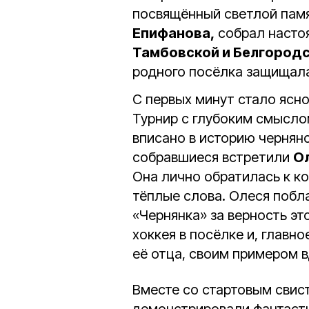
посвящённый светлой памя
Епифанова,
собрал насто
Тамбовской и Белгород
родного посёлка защищала
С первых минут стало ясно
Турнир с глубоким смыслом
вписано в историю чернян
собравшиеся встретили
О
Она лично обратилась к ко
тёплые слова. Олеся побл
«Чернянка» за верность эт
хоккея в посёлке и, главно
её отца, своим примером 
Вместе со стартовым свис