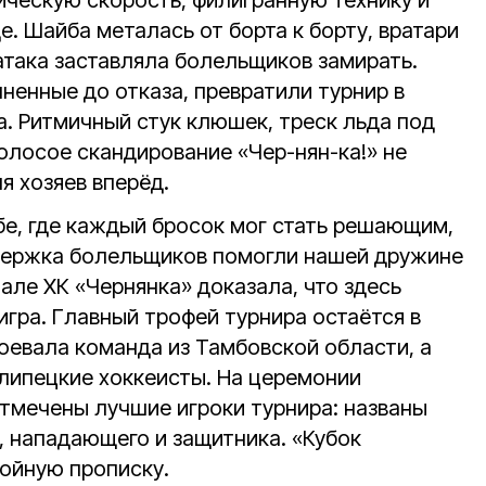
ческую скорость, филигранную технику и
. Шайба металась от борта к борту, вратари
атака заставляла болельщиков замирать.
ненные до отказа, превратили турнир в
а. Ритмичный стук клюшек, треск льда под
олосое скандирование «Чер-нян-ка!» не
я хозяев вперёд.
е, где каждый бросок мог стать решающим,
держка болельщиков помогли нашей дружине
нале ХК «Чернянка» доказала, что здесь
игра. Главный трофей турнира остаётся в
оевала команда из Тамбовской области, а
 липецкие хоккеисты. На церемонии
тмечены лучшие игроки турнира: названы
, нападающего и защитника. «Кубок
ойную прописку.