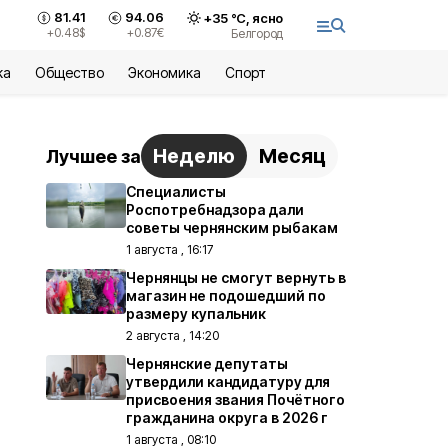
81.41
94.06
+
35
°С,
ясно
+0.48
$
+0.87
€
Белгород
ка
Общество
Экономика
Спорт
Неделю
Месяц
Лучшее за
Специалисты
Роспотребнадзора дали
советы чернянским рыбакам
1 августа , 16:17
Чернянцы не смогут вернуть в
магазин не подошедший по
размеру купальник
2 августа , 14:20
Чернянские депутаты
утвердили кандидатуру для
присвоения звания Почётного
гражданина округа в 2026 г
1 августа , 08:10