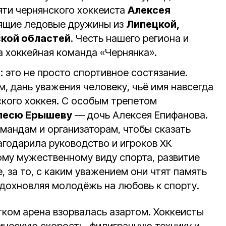
ти чернянского хоккеиста
Алексея
ящие ледовые дружины из
Липецкой,
ской областей
. Честь нашего региона и
 хоккейная команда «Чернянка».
: это не просто спортивное состязание.
, дань уважения человеку, чьё имя навсегда
ского хоккея. С особым трепетом
лесю Ерышеву
— дочь Алексея Епифанова.
мандам и организаторам, чтобы сказать
агодарила руководство и игроков ХК
ому мужественному виду спорта, развитие
е, за то, с каким уважением они чтят память
вдохновляя молодёжь на любовь к спорту.
тком арена взорвалась азартом. Хоккеисты