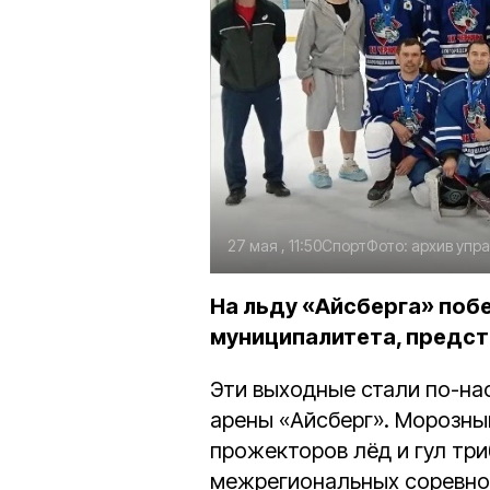
27 мая , 11:50
Спорт
Фото:
архив упр
На льду «Айсберга» поб
муниципалитета, предс
Эти выходные стали по-на
арены «Айсберг». Морозны
прожекторов лёд и гул тр
межрегиональных соревнов