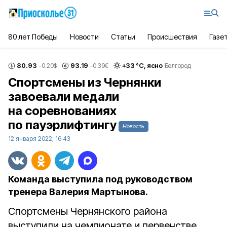
80 лет Победы
Новости
Статьи
Происшествия
Газе
80.93
93.19
+
33
°С,
ясно
-0.20
$
-0.39
€
Белгород
Спортсмены из Чернянки
завоевали медали
на соревнованиях
по пауэрлифтингу
Новость
12 января 2022, 16:43
Команда выступила под руководством
тренера Валерия Мартынова.
Спортсмены Чернянского района
выступили на чемпионате и первенстве