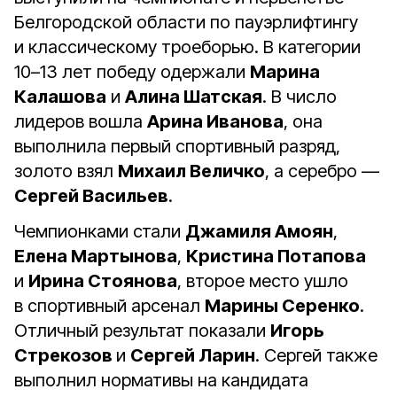
Белгородской области по пауэрлифтингу
и классическому троеборью. В категории
10–13 лет победу одержали
Марина
Калашова
и
Алина Шатская
. В число
лидеров вошла
Арина Иванова
, она
выполнила первый спортивный разряд,
золото взял
Михаил Величко
, а серебро —
Сергей Васильев
.
Чемпионками стали
Джамиля Амоян
,
Елена Мартынова
,
Кристина Потапова
и
Ирина Стоянова
, второе место ушло
в спортивный арсенал
Марины Серенко
.
Отличный результат показали
Игорь
Стрекозов
и
Сергей Ларин
. Сергей также
выполнил нормативы на кандидата