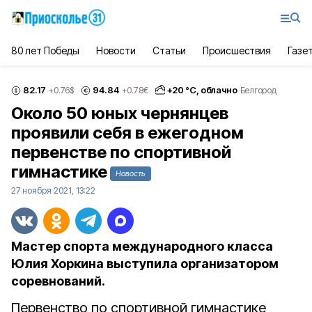
80 лет Победы
Новости
Статьи
Происшествия
Газе
82.17
94.84
+
20
°С,
облачно
+0.76
$
+0.78
€
Белгород
Около 50 юных чернянцев
проявили себя в ежегодном
первенстве по спортивной
гимнастике
Новость
27 ноября 2021, 13:22
Мастер спорта международного класса
Юлия Хоркина выступила организатором
соревнований.
Первенство по спортивной гимнастике