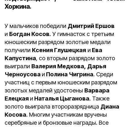
Хоркина.
У мальчиков победили
Дмитрий Ершов
и
Богдан Косов
. У гимнасток с третьим
юношеским разрядом золотые медали
получили
Ксения Глушецкая
и
Ева
Капустина
, со вторым разрядом золото
выиграли
Валерия Медкова,
Дарья
Черноусова
и
Полина Чигрина
. Среди
участниц с первым юношеским разрядом
золотых медалей удостоены
Варвара
Елецкая
и
Наталья Цыганова
. Также
золото выиграла второразрядница
Диана
Косова
. Многим участникам вручены
серебряные и бронзовые награды. Все