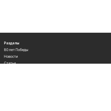
Разделы
80 лет Победы
Новости
Статьи
Происшествия
Газета
Официальные документы
Культура
Политика
Общество
Экономика