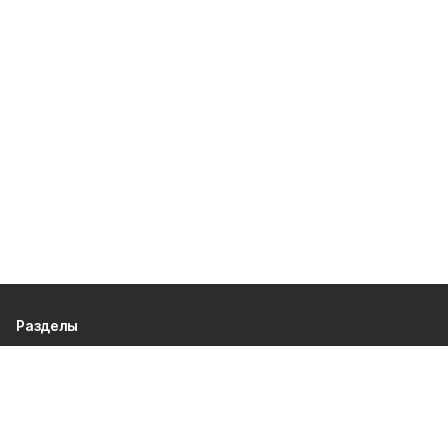
Разделы
80 лет Победы
Новости
Статьи
Происшествия