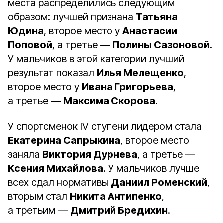
места распределились следующим
образом: лучшей признана
Татьяна
Юдина
, второе место у
Анастасии
Поповой
, а третье —
Полины Сазоновой
.
У мальчиков в этой категории лучший
результат показал
Илья Мелещенко
,
второе место у
Ивана Григорьева
,
а третье —
Максима Скорова
.
У спортсменок IV ступени лидером стала
Екатерина Сапрыкина
, второе место
заняла
Виктория Дурнева
, а третье —
Ксения Михайлова
. У мальчиков лучше
всех сдал нормативы
Даниил Роменский
,
вторым стал
Никита Антипенко
,
а третьим —
Дмитрий Бредихин
.