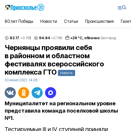
80 лет Победы
Новости
Статьи
Происшествия
Газе
82.17
94.84
+
28
°С,
облачно
+0.76
$
+0.78
€
Белгород
Чернянцы проявили себя
в районном и областном
фестивалях всероссийского
комплекса ГТО
Новость
23 июня 2021, 14:26
Муниципалитет на региональном уровне
представила команда поселковой школы
№1.
Тестируемые III и IV ступеней приняли