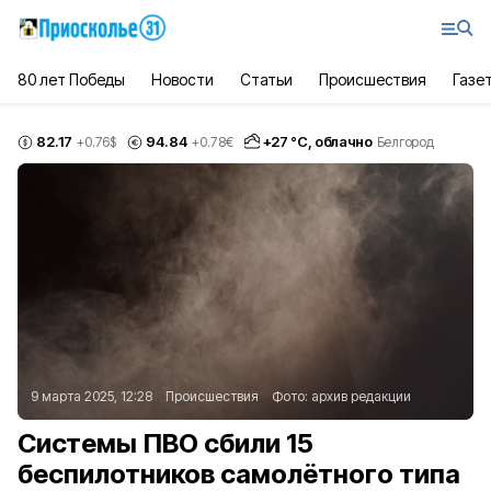
80 лет Победы
Новости
Статьи
Происшествия
Газе
82.17
94.84
+
27
°С,
облачно
+0.76
$
+0.78
€
Белгород
9 марта 2025, 12:28
Происшествия
Фото:
архив редакции
Системы ПВО сбили 15
беспилотников самолётного типа