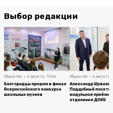
Выбор редакции
Общество
6 августа , 14:56
Общество
6 августа ,
Белгородцы прошли в финал
Александр Шуваев 
Всероссийского конкурса
Поддубный посети
школьных музеев
модульное приёмно
отделение ДОКБ