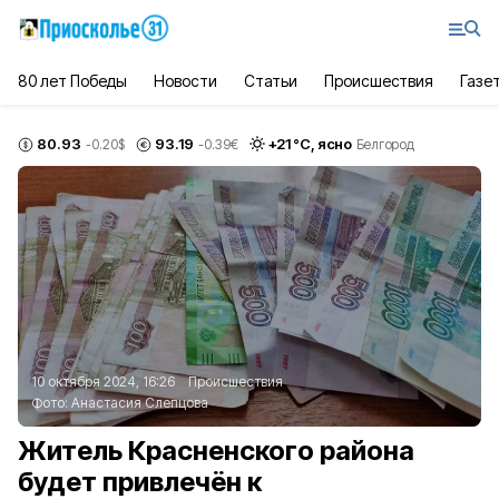
80 лет Победы
Новости
Статьи
Происшествия
Газе
80.93
93.19
+
21
°С,
ясно
-0.20
$
-0.39
€
Белгород
10 октября 2024, 16:26
Происшествия
Фото:
Анастасия Слепцова
Житель Красненского района
будет привлечён к