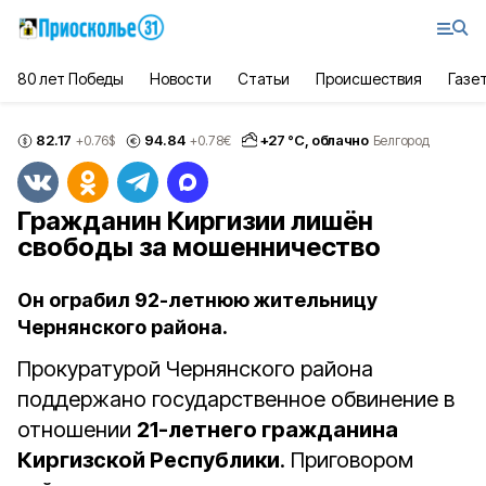
80 лет Победы
Новости
Статьи
Происшествия
Газе
82.17
94.84
+
27
°С,
облачно
+0.76
$
+0.78
€
Белгород
Гражданин Киргизии лишён
свободы за мошенничество
Он ограбил 92-летнюю жительницу
Чернянского района.
Прокуратурой Чернянского района
поддержано государственное обвинение в
отношении
21-летнего гражданина
Киргизской Республики
. Приговором