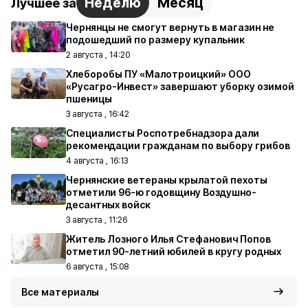
Неделю
Месяц
Лучшее за
Чернянцы не смогут вернуть в магазин не
подошедший по размеру купальник
2 августа , 14:20
Хлеборобы ПУ «Малотроицкий» ООО
«Русагро-Инвест» завершают уборку озимой
пшеницы
3 августа , 16:42
Специалисты Роспотребнадзора дали
рекомендации гражданам по выбору грибов
4 августа , 16:13
Чернянские ветераны крылатой пехоты
отметили 96-ю годовщину Воздушно-
десантных войск
3 августа , 11:26
Житель Лозного Илья Стефанович Попов
отметил 90-летний юбилей в кругу родных
6 августа , 15:08
Все материалы