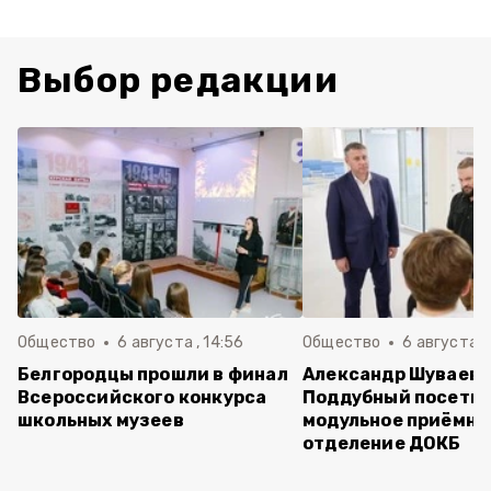
Выбор редакции
Общество
6 августа , 14:56
Общество
6 августа ,
Белгородцы прошли в финал
Александр Шуваев 
Всероссийского конкурса
Поддубный посети
школьных музеев
модульное приёмно
отделение ДОКБ