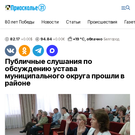
80 лет Победы
Новости
Статьи
Происшествия
Газе
82.17
94.84
+
19
°С,
облачно
+0.00
$
+0.00
€
Белгород
Публичные слушания по
обсуждению устава
муниципального округа прошли в
районе