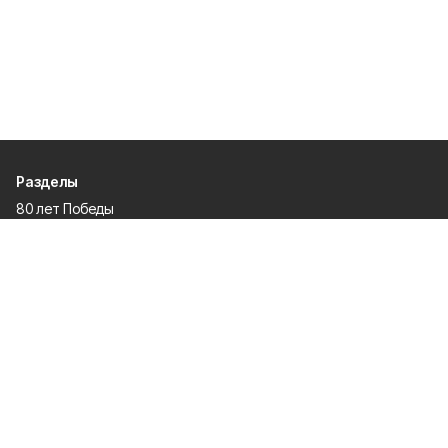
Разделы
80 лет Победы
Новости
Статьи
Происшествия
Газета
Официальные документы
Культура
Политика
Общество