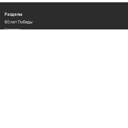
Разделы
80 лет Победы
Новости
Статьи
Происшествия
Газета
Официальные документы
Культура
Политика
Общество
Экономика
Спорт
О проекте
Об издании