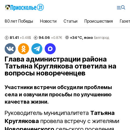
80 лет Победы
Новости
Статьи
Происшествия
Газе
81.41
94.06
+
34
°С,
ясно
+0.48
$
+0.87
€
Белгород
Глава администрации района
Татьяна Круглякова ответила на
вопросы новореченцев
Участники встречи обсудили проблемы
села и озвучили просьбы по улучшению
качества жизни.
Руководитель муниципалитета
Татьяна
Круглякова
провела встречу с жителями
Новореченского
сельского поселения.