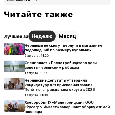
Читайте также
Неделю
Месяц
Лучшее за
Чернянцы не смогут вернуть в магазин не
подошедший по размеру купальник
2 августа , 14:20
Специалисты Роспотребнадзора дали
советы чернянским рыбакам
1 августа , 16:17
Чернянские депутаты утвердили
кандидатуру для присвоения звания
Почётного гражданина округа в 2026 г
1 августа , 08:10
Хлеборобы ПУ «Малотроицкий» ООО
«Русагро-Инвест» завершают уборку озимой
пшеницы