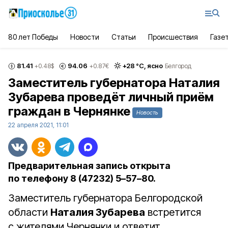
80 лет Победы
Новости
Статьи
Происшествия
Газе
81.41
94.06
+
28
°С,
ясно
+0.48
$
+0.87
€
Белгород
Заместитель губернатора Наталия
Зубарева проведёт личный приём
граждан в Чернянке
Новость
22 апреля 2021, 11:01
Предварительная запись открыта
по телефону 8 (47232) 5–57–80.
Заместитель губернатора Белгородской
области
Наталия Зубарева
встретится
с жителями Чернянки и ответит