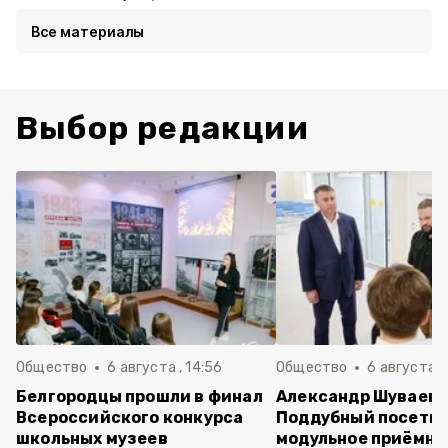
Все материалы
Выбор редакции
Общество
6 августа , 14:56
Общество
6 августа ,
Белгородцы прошли в финал
Александр Шуваев 
Всероссийского конкурса
Поддубный посети
школьных музеев
модульное приёмно