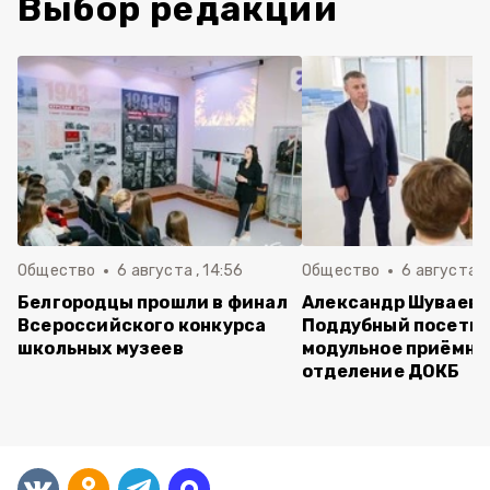
Выбор редакции
Общество
6 августа , 14:56
Общество
6 августа ,
Белгородцы прошли в финал
Александр Шуваев 
Всероссийского конкурса
Поддубный посети
школьных музеев
модульное приёмно
отделение ДОКБ