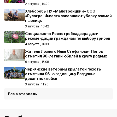
2 августа , 14:20
Хлеборобы ПУ «Малотроицкий» ООО
«Русагро-Инвест» завершают уборку озимой
пшеницы
3 августа , 16:42
Специалисты Роспотребнадзора дали
рекомендации гражданам по выбору грибов
4 августа , 16:13
Житель Лозного Илья Стефанович Попов
отметил 90-летний юбилей в кругу родных
6 августа , 15:08
Чернянские ветераны крылатой пехоты
отметили 96-ю годовщину Воздушно-
десантных войск
3 августа , 11:26
Все материалы