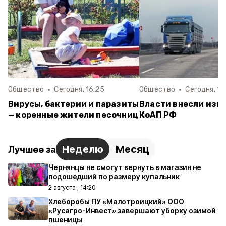
Общество
Сегодня, 16:25
Общество
Сегодня, 13
Вирусы, бактерии и паразиты
Власти внесли изм
— коренные жители песочниц
КоАП РФ
Неделю
Месяц
Лучшее за
Чернянцы не смогут вернуть в магазин не
подошедший по размеру купальник
2 августа , 14:20
Хлеборобы ПУ «Малотроицкий» ООО
«Русагро-Инвест» завершают уборку озимой
пшеницы