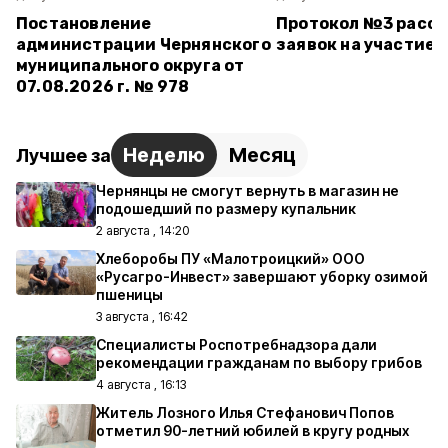
Постановление
Протокол №3 расс
администрации Чернянского
заявок на участие 
муниципального округа от
07.08.2026 г. № 978
Неделю
Месяц
Лучшее за
Чернянцы не смогут вернуть в магазин не
подошедший по размеру купальник
2 августа , 14:20
Хлеборобы ПУ «Малотроицкий» ООО
«Русагро-Инвест» завершают уборку озимой
пшеницы
3 августа , 16:42
Специалисты Роспотребнадзора дали
рекомендации гражданам по выбору грибов
4 августа , 16:13
Житель Лозного Илья Стефанович Попов
отметил 90-летний юбилей в кругу родных