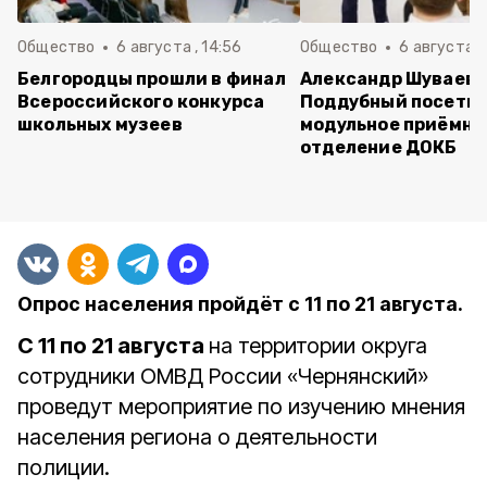
Общество
6 августа , 14:56
Общество
6 августа ,
Белгородцы прошли в финал
Александр Шуваев 
Всероссийского конкурса
Поддубный посети
школьных музеев
модульное приёмно
отделение ДОКБ
Опрос населения пройдёт с 11 по 21 августа.
С 11 по 21 августа
на территории округа
сотрудники ОМВД России «Чернянский»
проведут мероприятие по изучению мнения
населения региона о деятельности
полиции.