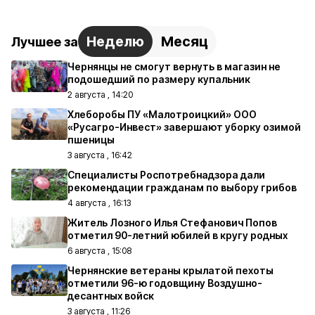
Неделю
Месяц
Лучшее за
Чернянцы не смогут вернуть в магазин не
подошедший по размеру купальник
2 августа , 14:20
Хлеборобы ПУ «Малотроицкий» ООО
«Русагро-Инвест» завершают уборку озимой
пшеницы
3 августа , 16:42
Специалисты Роспотребнадзора дали
рекомендации гражданам по выбору грибов
4 августа , 16:13
Житель Лозного Илья Стефанович Попов
отметил 90-летний юбилей в кругу родных
6 августа , 15:08
Чернянские ветераны крылатой пехоты
отметили 96-ю годовщину Воздушно-
десантных войск
3 августа , 11:26