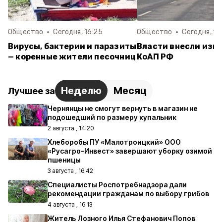
Общество
Сегодня, 16:25
Общество
Сегодня, 13
Вирусы, бактерии и паразиты
Власти внесли изм
— коренные жители песочниц
КоАП РФ
Неделю
Месяц
Лучшее за
Чернянцы не смогут вернуть в магазин не
подошедший по размеру купальник
2 августа , 14:20
Хлеборобы ПУ «Малотроицкий» ООО
«Русагро-Инвест» завершают уборку озимой
пшеницы
3 августа , 16:42
Специалисты Роспотребнадзора дали
рекомендации гражданам по выбору грибов
4 августа , 16:13
Житель Лозного Илья Стефанович Попов