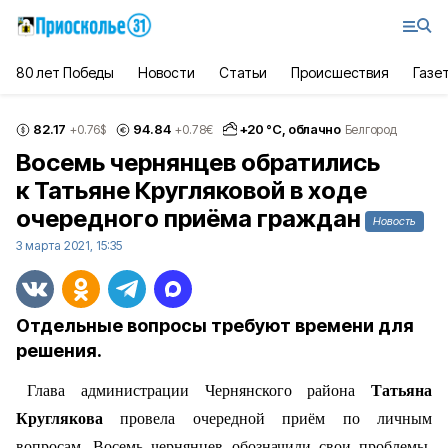
80 лет Победы
Новости
Статьи
Происшествия
Газе
82.17
94.84
+
20
°С,
облачно
+0.76
$
+0.78
€
Белгород
Восемь чернянцев обратились
к Татьяне Кругляковой в ходе
очередного приёма граждан
Новость
3 марта 2021, 15:35
Отдельные вопросы требуют времени для
решения.
Глава администрации Чернянского района
Татьяна
Круглякова
провела очередной приём по личным
вопросам. Восемь чернянцев обозначили свои проблемы.