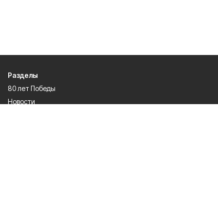
Разделы
80 лет Победы
Новости
Статьи
Происшествия
Газета
Официальные документы
Культура
Политика
Общество
Экономика