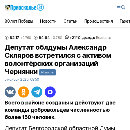
80 лет Победы
Новости
Статьи
Происшествия
Газе
82.17
94.84
+
21
°С,
дождь
+0.76
$
+0.78
€
Белгород
Депутат облдумы Александр
Скляров встретился с активом
волонтёрских организаций
Чернянки
Новость
5 ноября 2020, 08:50
Всего в районе созданы и действуют две
команды добровольцев численностью
более 150 человек.
Депутат Белгородской областной Думы