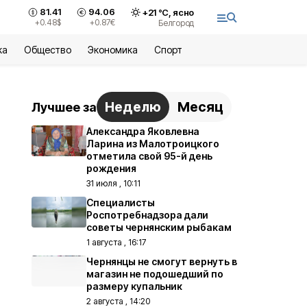
81.41
94.06
+
21
°С,
ясно
+0.48
$
+0.87
€
Белгород
ка
Общество
Экономика
Спорт
Неделю
Месяц
Лучшее за
Александра Яковлевна
Ларина из Малотроицкого
отметила свой 95-й день
рождения
31 июля , 10:11
Специалисты
Роспотребнадзора дали
советы чернянским рыбакам
1 августа , 16:17
Чернянцы не смогут вернуть в
магазин не подошедший по
размеру купальник
2 августа , 14:20