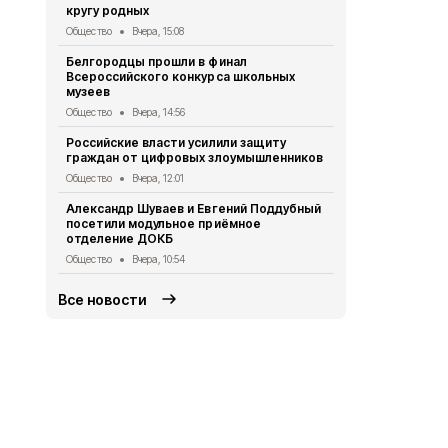
кругу родных
Экономика
Вч
Общество
Вчера, 15:08
Газета «Пр
Белгородцы прошли в финал
2026 года
Всероссийского конкурса школьных
Газета
Вчера
музеев
Владимир П
Общество
Вчера, 14:56
Шуваевым к
Российские власти усилили защиту
развития Б
граждан от цифровых злоумышленников
Общество
5 
Общество
Вчера, 12:01
Специалист
Александр Шуваев и Евгений Поддубный
защите от 
посетили модульное приёмное
Общество
5 
отделение ДОКБ
Общество
Вчера, 10:54
Все новости