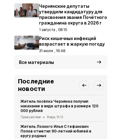
Чернянские депутаты
утвердили кандидатуру для
присвоения звания Почётного
гражданина округа в 2026 г
1 августа , 08:10
Риск кишечных инфекций
возрастает в жаркую погоду
31 июля , 16:48
Все материалы
Последние
новости
Житель посёлка Чернянка получил
Сразу две в
наказание в виде штрафа в размере 120
летию посё
000 рублей
культуры
Происшествия
Вчера, 16:13
Культура
Вче
Житель Лозного Илья Стефанович
В акционер
Попов отметил 90-летний юбилей в
ведут убор
кругу родных
Экономика
Вч