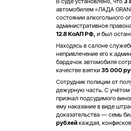
В суде установлено, что
3 
автомобилем «ЛАДА GRANTA
состоянии алкогольного оп
административное правон
12.8 КоАП РФ,
и был остан
Находясь в салоне служеб
непривлечение его к адми
бардачок автомобиля сотр
качестве взятки
35 000 ру
Сотрудник полиции от полу
дежурную часть. С учётом
признал подсудимого вино
ему наказание в виде штр
доказательства — семь би
рублей
каждая, конфисков