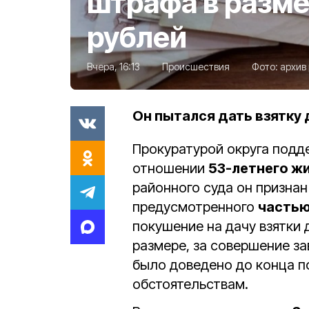
штрафа в разме
рублей
Вчера, 16:13
Происшествия
Фото:
архив
Он пытался дать взятку
Прокуратурой округа подд
отношении
53-летнего ж
районного суда он призна
предусмотренного
частью 
покушение на дачу взятки
размере, за совершение за
было доведено до конца по
обстоятельствам.