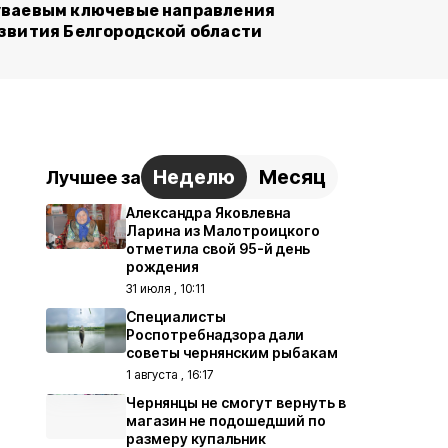
ваевым ключевые направления
звития Белгородской области
Неделю
Месяц
Лучшее за
Александра Яковлевна
Ларина из Малотроицкого
отметила свой 95-й день
рождения
31 июля , 10:11
Специалисты
Роспотребнадзора дали
советы чернянским рыбакам
1 августа , 16:17
Чернянцы не смогут вернуть в
магазин не подошедший по
размеру купальник