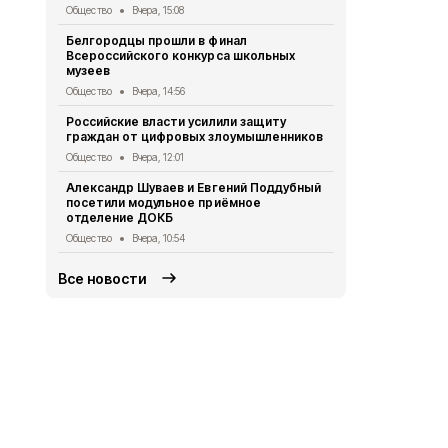
Общество
Вчера, 15:08
Газета «Пр
Белгородцы прошли в финал
2026 года
Всероссийского конкурса школьных
Газета
Вчера
музеев
Владимир П
Общество
Вчера, 14:56
Шуваевым к
Российские власти усилили защиту
развития Б
граждан от цифровых злоумышленников
Общество
5 
Общество
Вчера, 12:01
Специалист
Александр Шуваев и Евгений Поддубный
защите от 
посетили модульное приёмное
Общество
5 
отделение ДОКБ
Общество
Вчера, 10:54
Все новости