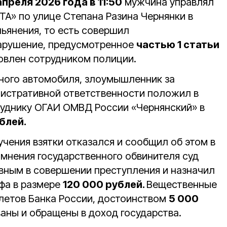
апреля 2026 года в 11:50
мужчина управлял
» по улице Степана Разина Чернянки в
ьянения, то есть совершил
арушение, предусмотренное
частью 1 статьи
овлен сотрудником полиции.
ного автомобиля, злоумышленник за
нистративной ответственности положил в
уднику ОГАИ ОМВД России «Чернянский» в
блей.
чения взятки отказался и сообщил об этом в
 мнения государственного обвинителя суд
вным в совершении преступления и назначил
афа в размере
120 000 рублей.
Вещественные
летов Банка России, достоинством
5 000
аны и обращены в доход государства.