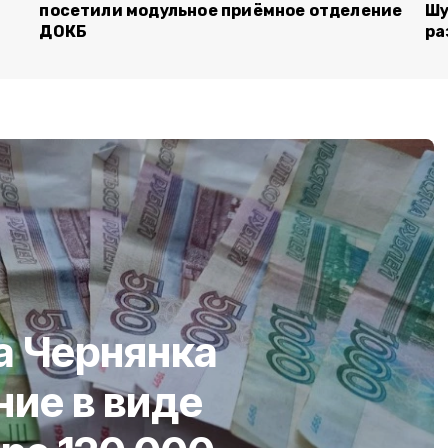
посетили модульное приёмное отделение
Шу
ДОКБ
ра
а Чернянка
ние в виде