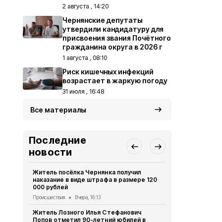
2 августа , 14:20
Чернянские депутаты
утвердили кандидатуру для
присвоения звания Почётного
гражданина округа в 2026 г
1 августа , 08:10
Риск кишечных инфекций
возрастает в жаркую погоду
31 июля , 16:48
Все материалы
Последние
новости
Житель посёлка Чернянка получил
Сразу две в
наказание в виде штрафа в размере 120
летию посё
000 рублей
культуры
Происшествия
Вчера, 16:13
Культура
Вче
Житель Лозного Илья Стефанович
В акционер
Попов отметил 90-летний юбилей в
ведут убор