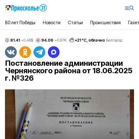
80 лет Победы
Новости
Статьи
Происшествия
Газе
81.41
94.06
+
21
°С,
облачно
+0.48
$
+0.87
€
Белгород
Постановление администрации
Чернянского района от 18.06.2025
г. №326