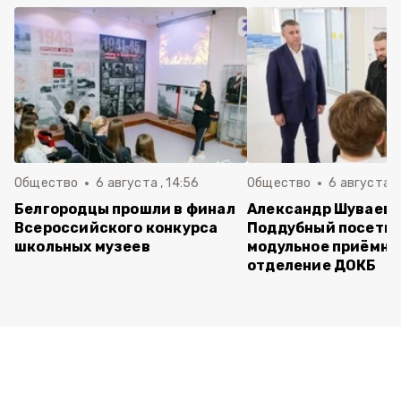
Общество
6 августа , 14:56
Общество
6 августа ,
Белгородцы прошли в финал
Александр Шуваев 
Всероссийского конкурса
Поддубный посети
школьных музеев
модульное приёмно
отделение ДОКБ