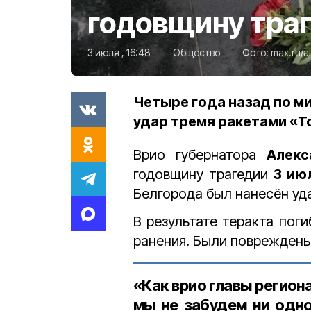
годовщину траг
3 июля , 16:48
Общество
Фото:
max.ru/a
Четыре года назад по м
удар тремя ракетами «Т
Врио губернатора
Алек
годовщину трагедии
3 ию
Белгорода был нанесён уд
В результате теракта п
оги
ранения. Были повреждены 
«Как врио главы регион
мы не забудем ни одно