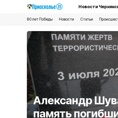
Новости Чернянс
80 лет Победы
Новости
Статьи
Происшес
Александр Шув
память погибши