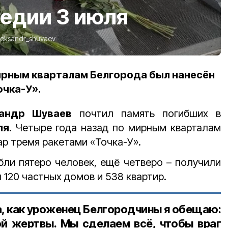
едии 3 июля
leksandr_shuvaev
ирным кварталам Белгорода был нанесён
очка-У».
сандр Шуваев
почтил память погибших в
ля
. Четыре года назад по мирным кварталам
ар тремя ракетами «Точка-У».
бли пятеро человек, ещё четверо – получили
120 частных домов и 538 квартир.
а, как уроженец Белгородчины я обещаю:
й жертвы. Мы сделаем всё, чтобы враг