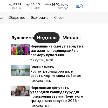
81.41
94.06
+
24
°С,
ясно
+0.48
$
+0.87
€
Белгород
ка
Общество
Экономика
Спорт
Неделю
Месяц
Лучшее за
Чернянцы не смогут вернуть в
магазин не подошедший по
размеру купальник
2 августа , 14:20
Специалисты
Роспотребнадзора дали
советы чернянским рыбакам
1 августа , 16:17
Чернянские депутаты
утвердили кандидатуру для
присвоения звания Почётного
гражданина округа в 2026 г
1 августа , 08:10