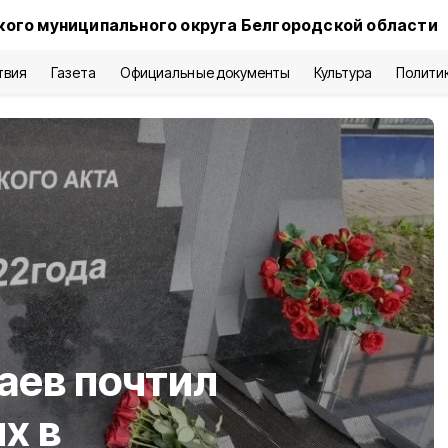
кого муниципального округа Белгородской области
твия
Газета
Официальные документы
Культура
Полити
аев почтил
х в