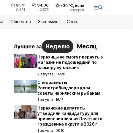
81.41
94.06
+
34
°С,
ясно
+0.48
$
+0.87
€
Белгород
ка
Общество
Экономика
Спорт
Неделю
Месяц
Лучшее за
Чернянцы не смогут вернуть в
магазин не подошедший по
размеру купальник
2 августа , 14:20
Специалисты
Роспотребнадзора дали
советы чернянским рыбакам
1 августа , 16:17
Чернянские депутаты
утвердили кандидатуру для
присвоения звания Почётного
гражданина округа в 2026 г
1 августа , 08:10