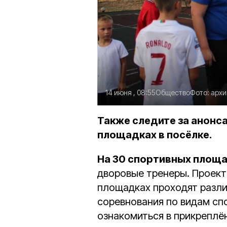
14 июня , 08:55
Общество
Фото:
архи
Также следите за анонс
площадках в посёлке.
На 30 спортивных площ
дворовые тренеры. Проект 
площадках проходят разли
соревнования по видам сп
ознакомиться в прикреплё