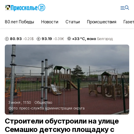
80 лет Победы
Новости
Статьи
Происшествия
Газе
80.93
93.19
+
33
°С,
ясно
-0.20
$
-0.39
€
Белгород
3 июня , 11:50
Общество
Фото:
пресс-служба администрации округа
Строители обустроили на улице
Семашко детскую площадку с