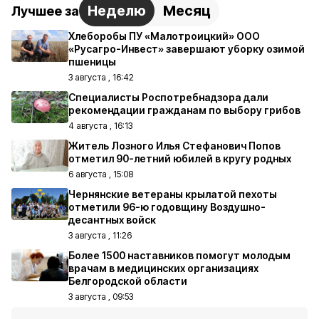
Неделю
Месяц
Лучшее за
Хлеборобы ПУ «Малотроицкий» ООО
«Русагро-Инвест» завершают уборку озимой
пшеницы
3 августа , 16:42
Специалисты Роспотребнадзора дали
рекомендации гражданам по выбору грибов
4 августа , 16:13
Житель Лозного Илья Стефанович Попов
отметил 90-летний юбилей в кругу родных
6 августа , 15:08
Чернянские ветераны крылатой пехоты
отметили 96-ю годовщину Воздушно-
десантных войск
3 августа , 11:26
Более 1500 наставников помогут молодым
врачам в медицинских организациях
Белгородской области
3 августа , 09:53