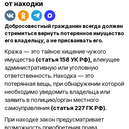
от находки
Добросовестный гражданин всегда должен
стремиться вернуть потерянное имущество
его владельцу, а не присваивать его.
Кража
—
это тайное хищение чужого
имущества
(статья 158 УК РФ),
влекущее
административную или уголовную
ответственность. Находка
—
это
потерянная вещь, при обнаружении которой
необходимо уведомить владельца или
заявить в полицию/орган местного
самоуправления
(статья 227 ГК РФ).
При находке закон предусматривает
возможность приобретения права