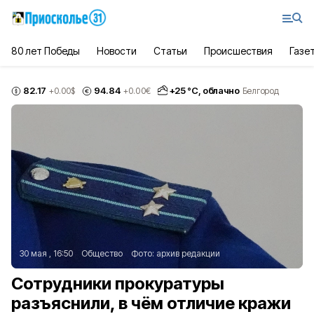
80 лет Победы
Новости
Статьи
Происшествия
Газе
82.17
94.84
+
25
°С,
облачно
+0.00
$
+0.00
€
Белгород
30 мая , 16:50
Общество
Фото:
архив редакции
Сотрудники прокуратуры
разъяснили, в чём отличие кражи