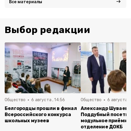
Все материалы
Выбор редакции
Общество
6 августа , 14:56
Общество
6 августа ,
Белгородцы прошли в финал
Александр Шуваев 
Всероссийского конкурса
Поддубный посети
школьных музеев
модульное приёмно
отделение ДОКБ