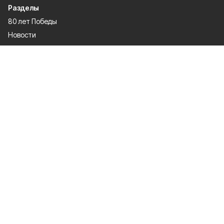
Разделы
80 лет Победы
Новости
Статьи
Происшествия
Газета
Официальные документы
Культура
Политика
Общество
Экономика
Спорт
О проекте
Об издании
Правила использования
Рекламодатели