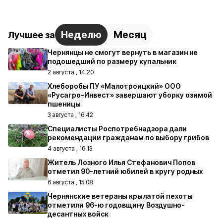
Неделю
Месяц
Лучшее за
Чернянцы не смогут вернуть в магазин не
подошедший по размеру купальник
2 августа , 14:20
Хлеборобы ПУ «Малотроицкий» ООО
«Русагро-Инвест» завершают уборку озимой
пшеницы
3 августа , 16:42
Специалисты Роспотребнадзора дали
рекомендации гражданам по выбору грибов
4 августа , 16:13
Житель Лозного Илья Стефанович Попов
отметил 90-летний юбилей в кругу родных
6 августа , 15:08
Чернянские ветераны крылатой пехоты
отметили 96-ю годовщину Воздушно-
десантных войск