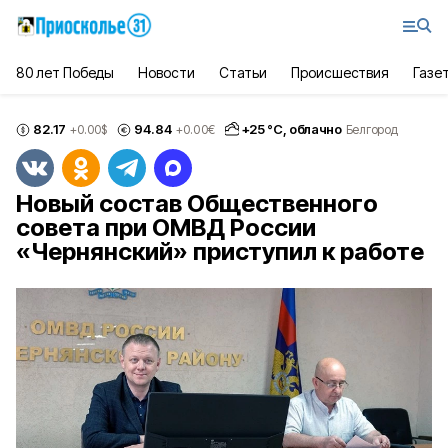
80 лет Победы
Новости
Статьи
Происшествия
Газе
82.17
94.84
+
25
°С,
облачно
+0.00
$
+0.00
€
Белгород
Новый состав Общественного
совета при ОМВД России
«Чернянский» приступил к работе