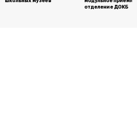
школьных музеев
модульное приёмно
отделение ДОКБ