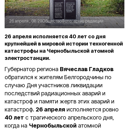
26 апреля , 08:29
Общество
Фото:
архив редакции
26 апреля исполняется 40 лет со дня
крупнейшей в мировой истории техногенной
катастрофы на Чернобыльской атомной
электростанции.
Губернатор региона
Вячеслав Гладков
обратился к жителям Белгородчины по
случаю Дня участников ликвидации
последствий радиационных аварий и
катастроф и памяти жертв этих аварий и
катастроф.
26 апреля
исполняется ровно
40 лет
с трагического апрельского дня,
когда на
Чернобыльской
атомной