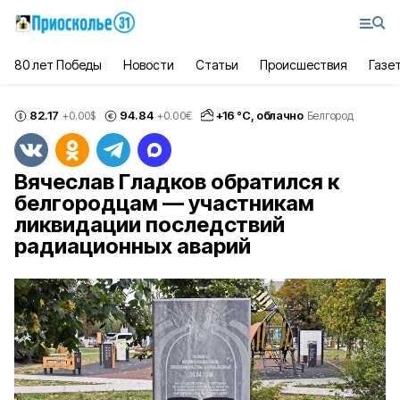
80 лет Победы
Новости
Статьи
Происшествия
Газе
82.17
94.84
+
16
°С,
облачно
+0.00
$
+0.00
€
Белгород
Вячеслав Гладков обратился к
белгородцам — участникам
ликвидации последствий
радиационных аварий