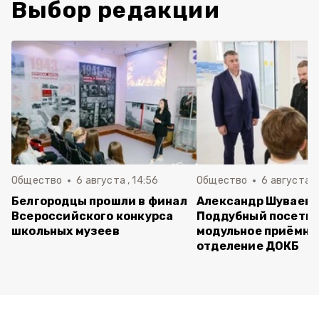
Выбор редакции
Общество
6 августа , 14:56
Общество
6 августа ,
Белгородцы прошли в финал
Александр Шуваев 
Всероссийского конкурса
Поддубный посети
школьных музеев
модульное приёмно
отделение ДОКБ