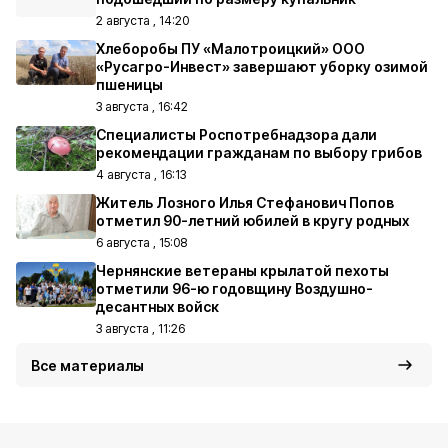
2 августа , 14:20
Хлеборобы ПУ «Малотроицкий» ООО
«Русагро-Инвест» завершают уборку озимой
пшеницы
3 августа , 16:42
Специалисты Роспотребнадзора дали
рекомендации гражданам по выбору грибов
4 августа , 16:13
Житель Лозного Илья Стефанович Попов
отметил 90-летний юбилей в кругу родных
6 августа , 15:08
Чернянские ветераны крылатой пехоты
отметили 96-ю годовщину Воздушно-
десантных войск
3 августа , 11:26
Все материалы