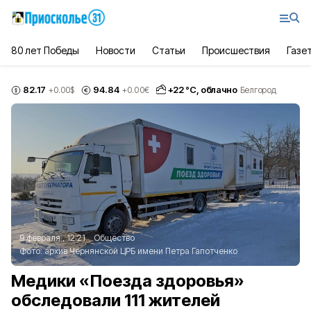
80 лет Победы
Новости
Статьи
Происшествия
Газе
82.17
94.84
+
22
°С,
облачно
+0.00
$
+0.00
€
Белгород
9 февраля , 12:21
Общество
Фото:
архив Чернянской ЦРБ имени Петра Гапотченко
Медики «Поезда здоровья»
обследовали 111 жителей