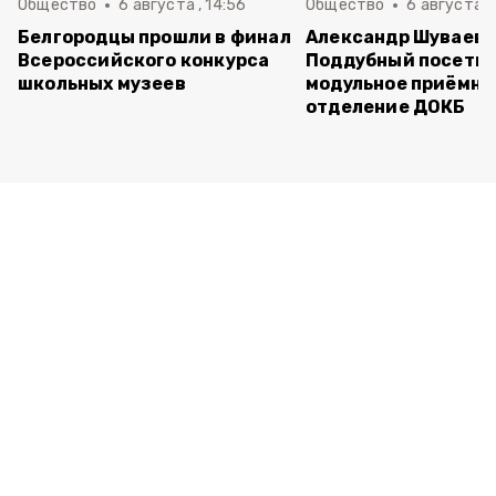
Общество
6 августа , 14:56
Общество
6 августа ,
Белгородцы прошли в финал
Александр Шуваев 
Всероссийского конкурса
Поддубный посети
школьных музеев
модульное приёмно
отделение ДОКБ