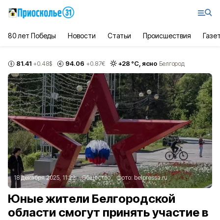
80 лет Победы
Новости
Статьи
Происшествия
Газе
81.41
94.06
+
28
°С,
ясно
+0.48
$
+0.87
€
Белгород
18 декабря 2025, 11:22
Общество
Фото:
belpressa.ru
Юные жители Белгородской
области смогут принять участие в