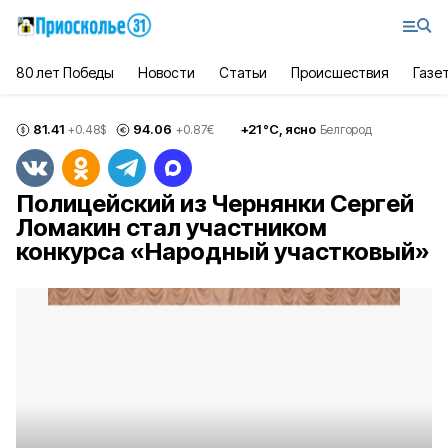
80 лет Победы
Новости
Статьи
Происшествия
Газе
81.41
94.06
+
21
°С,
ясно
+0.48
$
+0.87
€
Белгород
Полицейский из Чернянки Сергей
Ломакин стал участником
конкурса «Народный участковый»