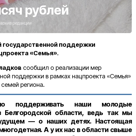
сяч рублей
архив редакции
й государственной поддержки
ацпроекта «Семья».
Гладков
сообщил о реализации мер
ной поддержки в рамках нацпроекта «Семья»
семей региона.
вно поддерживать наши молодые
 Белгородской области, ведь так мы
удущем — о наших детях. Настоящая
ногодетная. А у их нас в области свыше