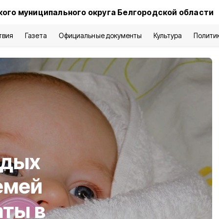
кого муниципального округа Белгородской области
твия
Газета
Официальные документы
Культура
Полити
одых
емей
аты в