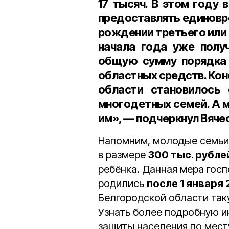
17 тысяч. В этом году
предоставлять единовр
рождении третьего или
начала года уже полу
общую сумму порядка 
областных средств. Кон
области становилось
многодетных семей. А 
им», — подчеркнул Вяче
Напомним, молодые семь
в размере
300 тыс. рубле
ребёнка. Данная мера госп
родились
после 1 января
Белгородской области так
Узнать более подробную 
защиты населения по мест