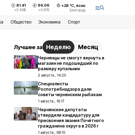
81.41
94.06
+
28
°С,
ясно
+0.48
$
+0.87
€
Белгород
ка
Общество
Экономика
Спорт
Неделю
Месяц
Лучшее за
Чернянцы не смогут вернуть в
магазин не подошедший по
размеру купальник
2 августа , 14:20
Специалисты
Роспотребнадзора дали
советы чернянским рыбакам
1 августа , 16:17
Чернянские депутаты
утвердили кандидатуру для
присвоения звания Почётного
гражданина округа в 2026 г
1 августа , 08:10