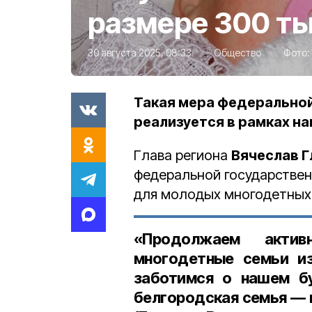
размере 300 ты
30 августа 2025, 08:33
Общество
Фото:
Такая мера федерально
реализуется в рамках н
Глава региона
Вячеслав 
федеральной государствен
для молодых многодетных 
«Продолжаем акти
многодетные семьи из
заботимся о нашем б
белгородская семья — м