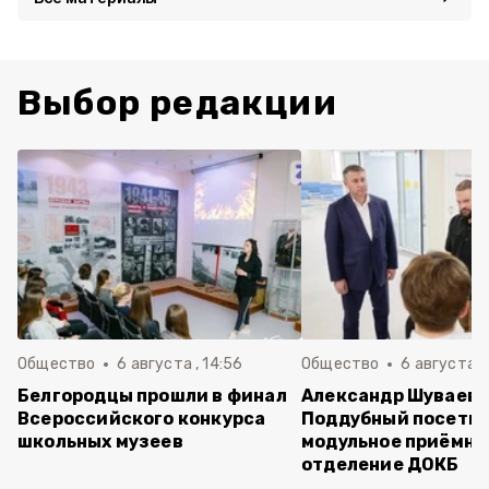
Выбор редакции
Общество
6 августа , 14:56
Общество
6 августа ,
Белгородцы прошли в финал
Александр Шуваев 
Всероссийского конкурса
Поддубный посети
школьных музеев
модульное приёмно
отделение ДОКБ