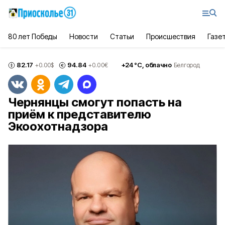
80 лет Победы
Новости
Статьи
Происшествия
Газе
82.17
94.84
+
24
°С,
облачно
+0.00
$
+0.00
€
Белгород
Чернянцы смогут попасть на
приём к представителю
Экоохотнадзора