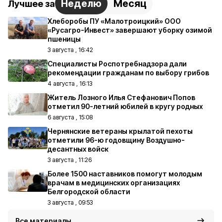
Неделю
Месяц
Лучшее за
Хлеборобы ПУ «Малотроицкий» ООО
«Русагро-Инвест» завершают уборку озимой
пшеницы
3 августа , 16:42
Специалисты Роспотребнадзора дали
рекомендации гражданам по выбору грибов
4 августа , 16:13
Житель Лозного Илья Стефанович Попов
отметил 90-летний юбилей в кругу родных
6 августа , 15:08
Чернянские ветераны крылатой пехоты
отметили 96-ю годовщину Воздушно-
десантных войск
3 августа , 11:26
Более 1500 наставников помогут молодым
врачам в медицинских организациях
Белгородской области
3 августа , 09:53
Все материалы