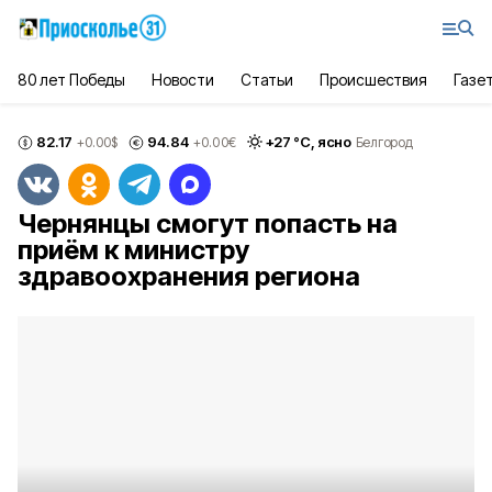
80 лет Победы
Новости
Статьи
Происшествия
Газе
82.17
94.84
+
27
°С,
ясно
+0.00
$
+0.00
€
Белгород
Чернянцы смогут попасть на
приём к министру
здравоохранения региона