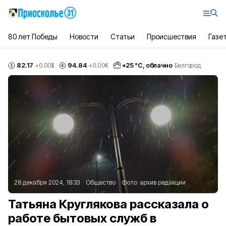
80 лет Победы
Новости
Статьи
Происшествия
Газе
82.17
94.84
+
25
°С,
облачно
+0.00
$
+0.00
€
Белгород
28 декабря 2024, 18:33
Общество
Фото:
архив редакции
Татьяна Круглякова рассказала о
работе бытовых служб в