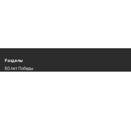
Разделы
80 лет Победы
Новости
Статьи
Происшествия
Газета
Официальные документы
Культура
Политика