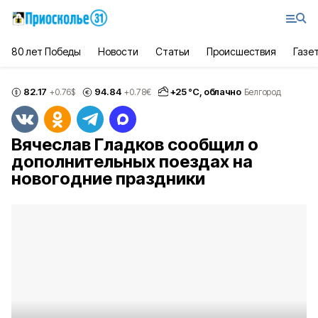
80 лет Победы
Новости
Статьи
Происшествия
Газе
82.17
94.84
+
25
°С,
облачно
+0.76
$
+0.78
€
Белгород
Вячеслав Гладков сообщил о
дополнительных поездах на
новогодние праздники