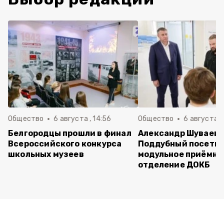
Общество
6 августа , 14:56
Общество
6 августа ,
Белгородцы прошли в финал
Александр Шуваев 
Всероссийского конкурса
Поддубный посети
школьных музеев
модульное приёмно
отделение ДОКБ