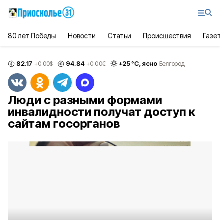
80 лет Победы
Новости
Статьи
Происшествия
Газе
82.17
94.84
+
25
°С,
ясно
+0.00
$
+0.00
€
Белгород
Люди с разными формами
инвалидности получат доступ к
сайтам госорганов