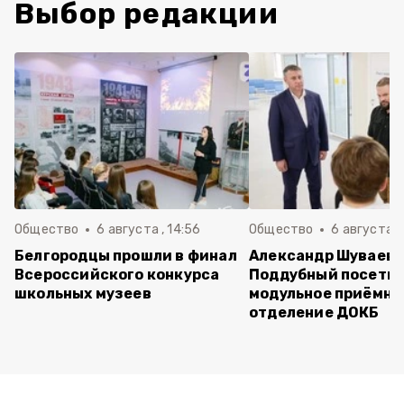
Выбор редакции
Общество
6 августа , 14:56
Общество
6 августа ,
Белгородцы прошли в финал
Александр Шуваев 
Всероссийского конкурса
Поддубный посети
школьных музеев
модульное приёмно
отделение ДОКБ