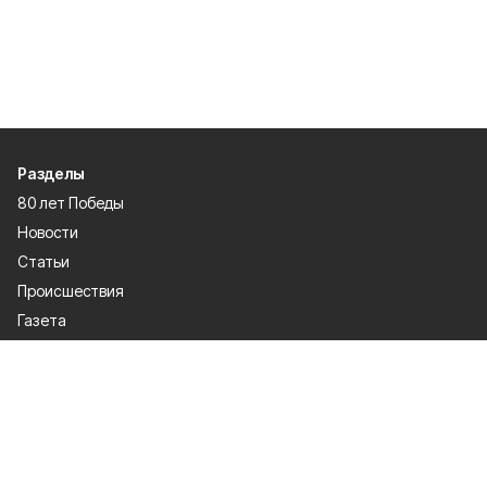
Разделы
80 лет Победы
Новости
Статьи
Происшествия
Газета
Официальные документы
Культура
Политика
Общество
Экономика