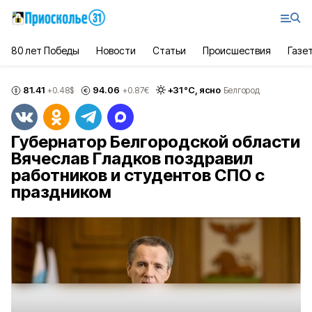
80 лет Победы
Новости
Статьи
Происшествия
Газе
81.41
94.06
+
31
°С,
ясно
+0.48
$
+0.87
€
Белгород
Губернатор Белгородской области
Вячеслав Гладков поздравил
работников и студентов СПО с
праздником