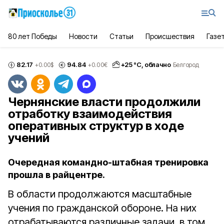
80 лет Победы
Новости
Статьи
Происшествия
Газе
82.17
94.84
+
25
°С,
облачно
+0.00
$
+0.00
€
Белгород
Чернянские власти продолжили
отработку взаимодействия
оперативных структур в ходе
учений
Очередная командно-штабная тренировка
прошла в райцентре.
В области продолжаются масштабные
учения по гражданской обороне. На них
отрабатываются различные задачи, в том