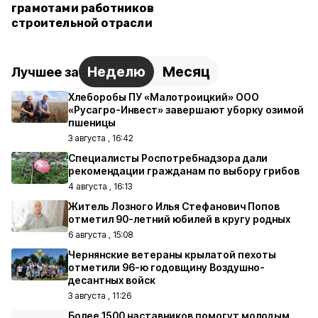
грамотами работников
строительной отрасли
Неделю
Месяц
Лучшее за
Хлеборобы ПУ «Малотроицкий» ООО
«Русагро-Инвест» завершают уборку озимой
пшеницы
3 августа , 16:42
Специалисты Роспотребнадзора дали
рекомендации гражданам по выбору грибов
4 августа , 16:13
Житель Лозного Илья Стефанович Попов
отметил 90-летний юбилей в кругу родных
6 августа , 15:08
Чернянские ветераны крылатой пехоты
отметили 96-ю годовщину Воздушно-
десантных войск
3 августа , 11:26
Более 1500 наставников помогут молодым