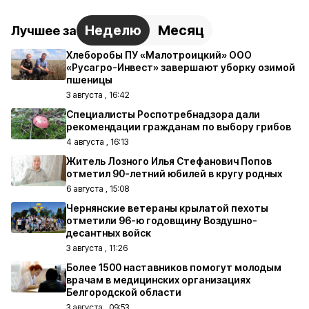
Неделю
Месяц
Лучшее за
Хлеборобы ПУ «Малотроицкий» ООО
«Русагро-Инвест» завершают уборку озимой
пшеницы
3 августа , 16:42
Специалисты Роспотребнадзора дали
рекомендации гражданам по выбору грибов
4 августа , 16:13
Житель Лозного Илья Стефанович Попов
отметил 90-летний юбилей в кругу родных
6 августа , 15:08
Чернянские ветераны крылатой пехоты
отметили 96-ю годовщину Воздушно-
десантных войск
3 августа , 11:26
Более 1500 наставников помогут молодым
врачам в медицинских организациях
Белгородской области
3 августа , 09:53