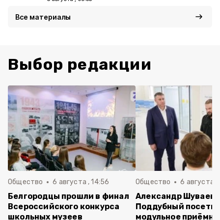
Все материалы
Выбор редакции
Общество
6 августа , 14:56
Общество
6 августа ,
Белгородцы прошли в финал
Александр Шуваев 
Всероссийского конкурса
Поддубный посети
школьных музеев
модульное приёмно