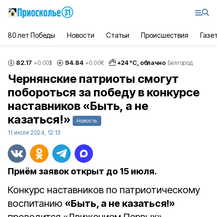
80 лет Победы
Новости
Статьи
Происшествия
Газе
82.17
94.84
+
24
°С,
облачно
+0.00
$
+0.00
€
Белгород
Чернянские патриоты смогут
побороться за победу в конкурсе
наставников «Быть, а не
казаться!»
Новость
11 июля 2024, 12:13
Приём заявок открыт до 15 июля.
Конкурс наставников по патриотическому
воспитанию
«Быть, а не казаться!»