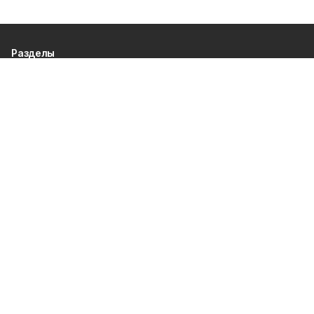
Разделы
80 лет Победы
Новости
Статьи
Происшествия
Газета
Официальные документы
Культура
Политика
Общество
Экономика
Спорт
О проекте