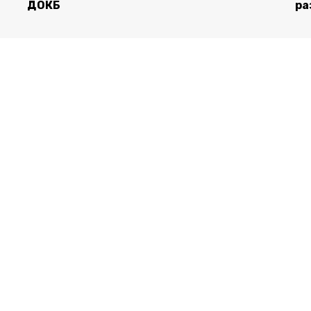
ДОКБ
ра