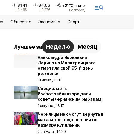
81.41
94.06
+
21
°С,
ясно
+0.48
$
+0.87
€
Белгород
ка
Общество
Экономика
Спорт
Неделю
Месяц
Лучшее за
Александра Яковлевна
Ларина из Малотроицкого
отметила свой 95-й день
рождения
31 июля , 10:11
Специалисты
Роспотребнадзора дали
советы чернянским рыбакам
1 августа , 16:17
Чернянцы не смогут вернуть в
магазин не подошедший по
размеру купальник
2 августа , 14:20