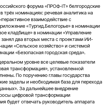
ероссийского форума «ПРОФ-IT» белгородские
в трёх номинациях: речевая аналитика на
нтерактивное взаимодействие с
риложение «Тургид.Белогорье» в номинации
вое кладбище» в номинации «Управление
 занял два вторых места с проектами ИИ-
нации «Сельское хозяйство» и системой
инации «Безопасная городская среда».
едеральном уровне все целевые показатели
овая трансформация», установленной
лнены. По поручению главы государства
кие заделы и необходимая база для перехода
данных». За дальнейшее внедрение
просы цифровой трансформации
ния будет отвечать руководитель аппарата