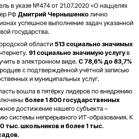
ль в указе №474 от 21.07.2020 «О наццелях
ьер РФ
Дмитрий Чернышенко
лично
гионах успешное выполнение задач указанной
вой государства.
лгородской области
513 социально значимых
нтернету.
91 социально значимую услугу
в
чить в электронном виде.
С 78,6% до 83,7%
родцев с подтверждённой учётной записью
рственных и муниципальных услуг.
ласть вошла в пятёрку лидеров по внедрению
дключены
более 1 800 государственных
ажное достижение нашего субъекта –
ию системы непрерывного ИТ-образования. К
0 тыс. школьников и более 1 тыс.
садов
.