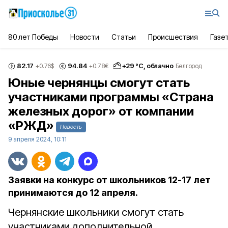
80 лет Победы
Новости
Статьи
Происшествия
Газе
82.17
94.84
+
29
°С,
облачно
+0.76
$
+0.78
€
Белгород
Юные чернянцы смогут стать
участниками программы «Страна
железных дорог» от компании
«РЖД»
Новость
9 апреля 2024, 10:11
Заявки на конкурс от школьников 12-17 лет
принимаются до 12 апреля.
Чернянские школьники смогут стать
участниками дополнительной