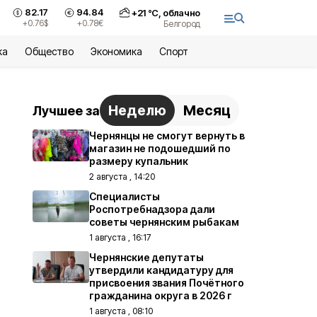
82.17
94.84
+
21
°С,
облачно
+0.76
$
+0.78
€
Белгород
ка
Общество
Экономика
Спорт
Неделю
Месяц
Лучшее за
Чернянцы не смогут вернуть в
магазин не подошедший по
размеру купальник
2 августа , 14:20
Специалисты
Роспотребнадзора дали
советы чернянским рыбакам
1 августа , 16:17
Чернянские депутаты
утвердили кандидатуру для
присвоения звания Почётного
гражданина округа в 2026 г
1 августа , 08:10