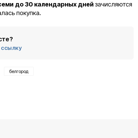
семи
до 30 календарных дней
зачисляются
алась покупка.
сте?
ссылку
белгород