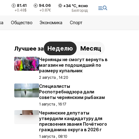
81.41
94.06
+
34
°С,
ясно
+0.48
$
+0.87
€
Белгород
ка
Общество
Экономика
Спорт
Неделю
Месяц
Лучшее за
Чернянцы не смогут вернуть в
магазин не подошедший по
размеру купальник
2 августа , 14:20
Специалисты
Роспотребнадзора дали
советы чернянским рыбакам
1 августа , 16:17
Чернянские депутаты
утвердили кандидатуру для
присвоения звания Почётного
гражданина округа в 2026 г
1 августа , 08:10