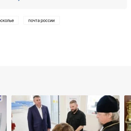
осколье
почта россии