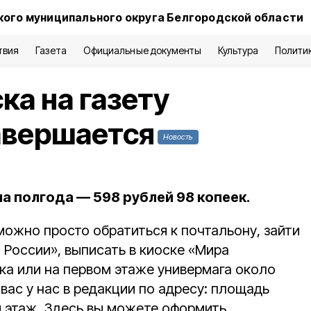
кого муниципального округа Белгородской области
твия
Газета
Официальные документы
Культура
Полити
ка на газету
авершается
Новость
а полгода — 598 рублей 98 копеек.
можно просто обратиться к почтальону, зайти
 России», выписать в киоске «Мира
ка или на первом этаже универмага около
вас у нас в редакции по адресу: площадь
й этаж. Здесь вы можете оформить