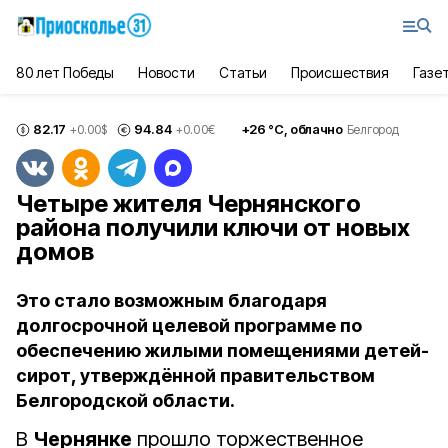
80 лет Победы
Новости
Статьи
Происшествия
Газе
82.17
94.84
+
26
°С,
облачно
+0.00
$
+0.00
€
Белгород
Четыре жителя Чернянского
района получили ключи от новых
домов
Это стало возможным благодаря
долгосрочной целевой программе по
обеспечению жилыми помещениями детей-
сирот, утверждённой правительством
Белгородской области.
В
Чернянке
прошло торжественное