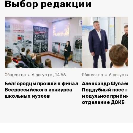
Выбор редакции
Общество
6 августа , 14:56
Общество
6 августа ,
Белгородцы прошли в финал
Александр Шуваев 
Всероссийского конкурса
Поддубный посети
школьных музеев
модульное приёмно
отделение ДОКБ