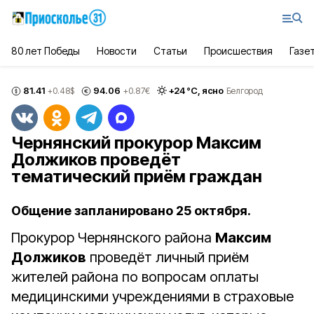
80 лет Победы
Новости
Статьи
Происшествия
Газе
81.41
94.06
+
24
°С,
ясно
+0.48
$
+0.87
€
Белгород
Чернянский прокурор Максим
Должиков проведёт
тематический приём граждан
Общение запланировано 25 октября.
Прокурор Чернянского района
Максим
Должиков
проведёт личный приём
жителей района по вопросам оплаты
медицинскими учреждениями в страховые