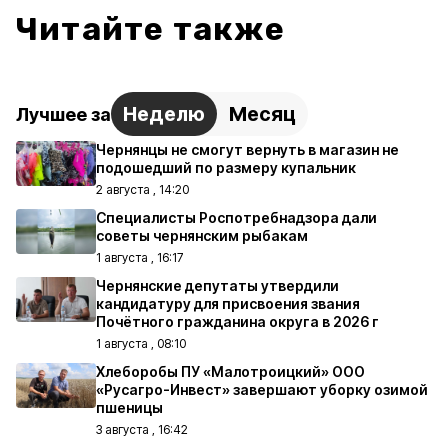
Читайте также
Неделю
Месяц
Лучшее за
Чернянцы не смогут вернуть в магазин не
подошедший по размеру купальник
2 августа , 14:20
Специалисты Роспотребнадзора дали
советы чернянским рыбакам
1 августа , 16:17
Чернянские депутаты утвердили
кандидатуру для присвоения звания
Почётного гражданина округа в 2026 г
1 августа , 08:10
Хлеборобы ПУ «Малотроицкий» ООО
«Русагро-Инвест» завершают уборку озимой
пшеницы
3 августа , 16:42