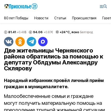
80 лет Победы
Новости
Статьи
Происшествия
Газе
81.41
94.06
+
24
°С,
ясно
+0.48
$
+0.87
€
Белгород
Две жительницы Чернянского
района обратились за помощью к
депутату Облдумы Александру
Склярову
Народный избранник провёл личный приём
граждан в муниципалитете.
Малообеспеченные семьи и граждане
могут получить материальную помощь на
преодоление трудной жизненной ситуации,