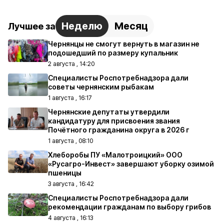
Неделю
Месяц
Лучшее за
Чернянцы не смогут вернуть в магазин не
подошедший по размеру купальник
2 августа , 14:20
Специалисты Роспотребнадзора дали
советы чернянским рыбакам
1 августа , 16:17
Чернянские депутаты утвердили
кандидатуру для присвоения звания
Почётного гражданина округа в 2026 г
1 августа , 08:10
Хлеборобы ПУ «Малотроицкий» ООО
«Русагро-Инвест» завершают уборку озимой
пшеницы
3 августа , 16:42
Специалисты Роспотребнадзора дали
рекомендации гражданам по выбору грибов
4 августа , 16:13