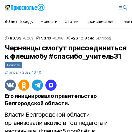
80 лет Победы
Новости
Статьи
Происшествия
Газе
80.93
93.19
+
26
°С,
ясно
-0.20
$
-0.39
€
Белгород
Чернянцы смогут присоединиться
к флешмобу #спасибо_учитель31
Новость
21 апреля 2023, 16:40
Его инициировало правительство
Белгородской области.
Власти Белгородской области
организовали акцию в Год педагога и
наставника. Флешмоб пройдёт в