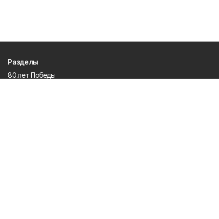
Разделы
80 лет Победы
Новости
Статьи
Происшествия
Газета
Официальные документы
Культура
Политика
Общество
Экономика
Спорт