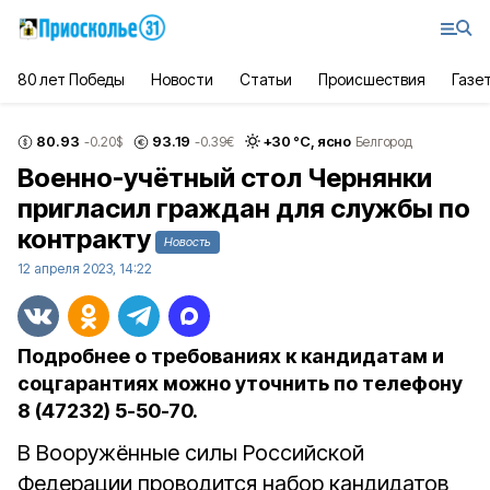
80 лет Победы
Новости
Статьи
Происшествия
Газе
80.93
93.19
+
30
°С,
ясно
-0.20
$
-0.39
€
Белгород
Военно-учётный стол Чернянки
пригласил граждан для службы по
контракту
Новость
12 апреля 2023, 14:22
Подробнее о требованиях к кандидатам и
соцгарантиях можно уточнить по телефону
8 (47232) 5-50-70.
В Вооружённые силы Российской
Федерации проводится набор кандидатов