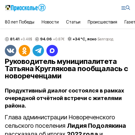
80 лет Победы
Новости
Статьи
Происшествия
Газе
81.41
94.06
+
34
°С,
ясно
+0.48
$
+0.87
€
Белгород
Руководитель муниципалитета
Татьяна Круглякова пообщалась с
новореченцами
Продуктивный диалог состоялся в рамках
очередной отчётной встречи с жителями
района.
Глава администрации Новореченского
сельского поселения
Лидия Подолякина
рассказала об итогах
2022 года
и